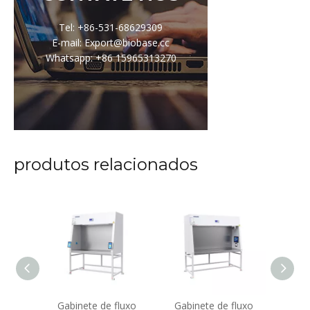
Tel: +86-531-68629309
E-mail: Export@biobase.cc
Whatsapp: +86 15965313270
produtos relacionados
fluxo
Gabinete de fluxo
Gabinete de fluxo
Gabi