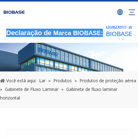
Todas as
atividades 
autorizada
utilizem a 
BIOBASE s
Declaração de
Marca BIOBASE:
considerad
infração ile
BIOBASE
investigará
responsabil
legal.
2024
Você está aqui:
Lar
»
Produtos
»
Produtos de proteção aérea
»
Gabinete de Fluxo Laminar
»
Gabinete de fluxo laminar
horizontal