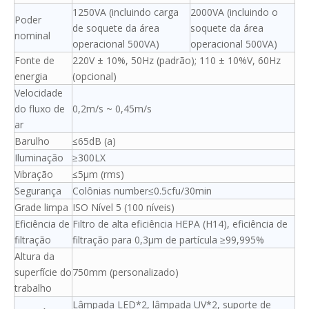
1250VA (incluindo carga
2000VA (incluindo o
Poder
de soquete da área
soquete da área
nominal
operacional 500VA)
operacional 500VA)
Fonte de
220V ± 10%, 50Hz (padrão); 110 ± 10%V, 60Hz
energia
(opcional)
Velocidade
do fluxo de
0,2m/s ~ 0,45m/s
ar
Barulho
≤65dB (a)
Iluminação
≥300LX
Vibração
≤5μm (rms)
Segurança
Colônias number≤0.5cfu/30min
Grade limpa
ISO Nível 5 (100 níveis)
Eficiência de
Filtro de alta eficiência HEPA (H14), eficiência de
filtração
filtração para 0,3μm de partícula ≥99,995%
Altura da
superfície do
750mm (personalizado)
trabalho
Lâmpada LED*2, lâmpada UV*2, suporte de