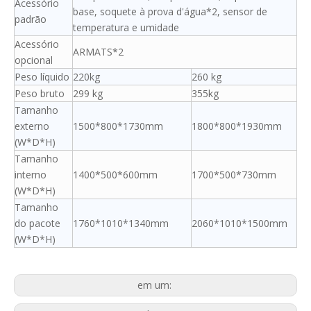
Acessório
base, soquete à prova d'água*2, sensor de
padrão
temperatura e umidade
Acessório
ARMATS*2
opcional
Peso líquido
220kg
260 kg
Peso bruto
299 kg
355kg
Tamanho
externo
1500*800*1730mm
1800*800*1930mm
(W*D*H)
Tamanho
interno
1400*500*600mm
1700*500*730mm
(W*D*H)
Tamanho
do pacote
1760*1010*1340mm
2060*1010*1500mm
(W*D*H)
em um: