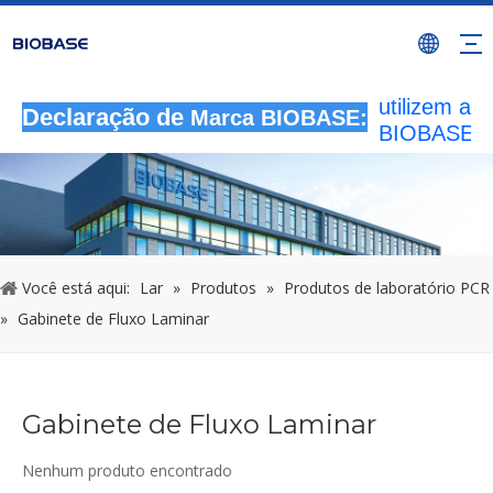
Todas as
atividades 
autorizada
utilizem a 
Declaração de
Marca BIOBASE:
BIOBASE s
considerad
infração ile
BIOBASE
investigará
responsabil
legal.
2024
Você está aqui:
Lar
»
Produtos
»
Produtos de laboratório PCR
»
Gabinete de Fluxo Laminar
Gabinete de Fluxo Laminar
Nenhum produto encontrado