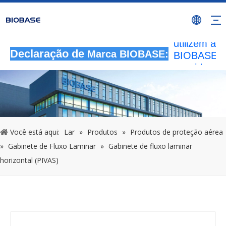
Todas as
atividades 
autorizada
utilizem a 
BIOBASE s
Declaração de
Marca BIOBASE:
considerad
infração ile
BIOBASE
investigará
responsabil
legal.
2024
Você está aqui:
Lar
»
Produtos
»
Produtos de proteção aérea
»
Gabinete de Fluxo Laminar
»
Gabinete de fluxo laminar
horizontal (PIVAS)