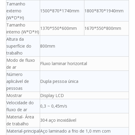
Tamanho
externo
1500*870*1740mm
1800*870*1940mm
(W*D*H)
Tamanho
1370*550*600mm
1670*550*800mm
interno (W*D*H)
Altura da
superfície do
800mm
trabalho
Modo de fluxo
Fluxo laminar horizontal
de ar
Número
aplicável de
Dupla pessoa única
pessoas
Mostrar
Display LCD
Velocidade do
0,3 ~ 0,45m/s
fluxo de ar
Material- Área
304 aço inoxidável
de trabalho
Material-principal
Aço laminado a frio de 1,0 mm com