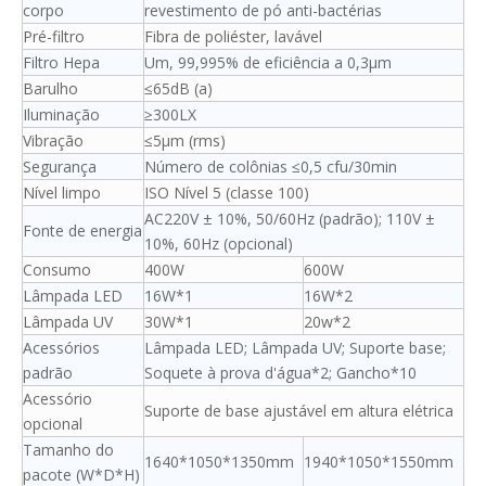
corpo
revestimento de pó anti-bactérias
Pré-filtro
Fibra de poliéster, lavável
Filtro Hepa
Um, 99,995% de eficiência a 0,3μm
Barulho
≤65dB (a)
Iluminação
≥300LX
Vibração
≤5μm (rms)
Segurança
Número de colônias ≤0,5 cfu/30min
Nível limpo
ISO Nível 5 (classe 100)
AC220V ± 10%, 50/60Hz (padrão); 110V ±
Fonte de energia
10%, 60Hz (opcional)
Consumo
400W
600W
Lâmpada LED
16W*1
16W*2
Lâmpada UV
30W*1
20w*2
Acessórios
Lâmpada LED; Lâmpada UV; Suporte base;
padrão
Soquete à prova d'água*2; Gancho*10
Acessório
Suporte de base ajustável em altura elétrica
opcional
Tamanho do
1640*1050*1350mm
1940*1050*1550mm
pacote (W*D*H)