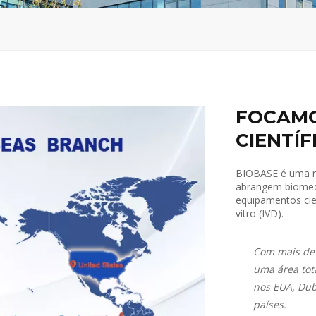
FOCAMO
CIENTÍF
BIOBASE é uma no
abrangem biomedic
equipamentos cien
vitro (IVD).
Com mais de 
uma área tot
nos EUA, Dub
países.