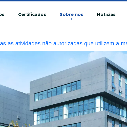
os
Certificados
Sobre nós
Notícias
as as atividades não autorizadas que utilizem a
ração ilegal.A BIOBASE investigará a responsabilida