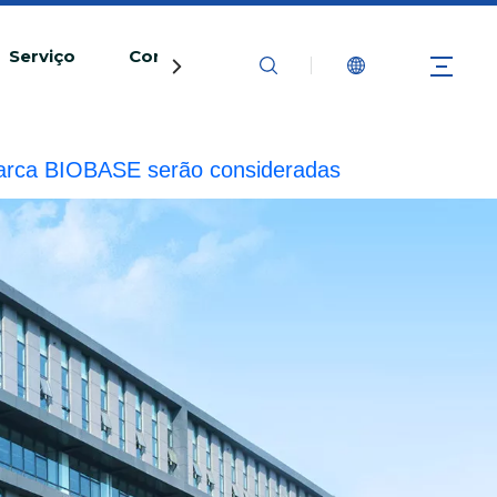
Serviço
Contate-nos
 marca BIOBASE serão consideradas
de legal.
20240510