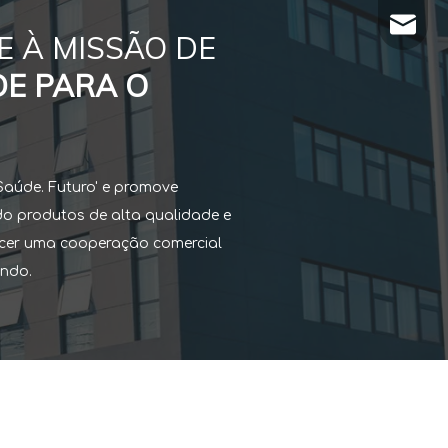
Export@
 À MISSÃO DE
DE PARA O
Saúde. Futuro' e promove
o produtos de alta qualidade e
ecer uma cooperação comercial
undo.