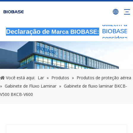
Todas as
atividades 
autorizada
utilizem a 
BIOBASE s
Declaração de
Marca BIOBASE:
considerad
infração ile
BIOBASE
investigará
responsabil
legal.
2024
Você está aqui:
Lar
»
Produtos
»
Produtos de proteção aérea
»
Gabinete de Fluxo Laminar
»
Gabinete de fluxo laminar BKCB-
V500 BKCB-V600