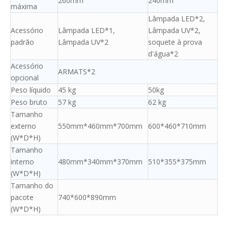
260mm
240mm
máxima
Lâmpada LED*2,
Acessório
Lâmpada LED*1,
Lâmpada UV*2,
padrão
Lâmpada UV*2
soquete à prova
d'água*2
Acessório
ARMATS*2
opcional
Peso líquido
45 kg
50kg
Peso bruto
57 kg
62 kg
Tamanho
externo
550mm*460mm*700mm
600*460*710mm
(W*D*H)
Tamanho
interno
480mm*340mm*370mm
510*355*375mm
(W*D*H)
Tamanho do
pacote
740*600*890mm
(W*D*H)