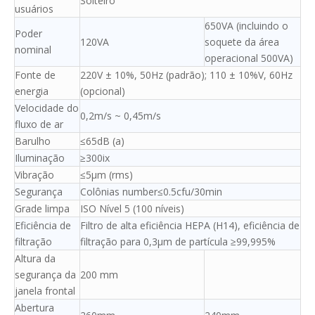
Solteiro
usuários
650VA (incluindo o
Poder
120VA
soquete da área
nominal
operacional 500VA)
Fonte de
220V ± 10%, 50Hz (padrão); 110 ± 10%V, 60Hz
energia
(opcional)
Velocidade do
0,2m/s ~ 0,45m/s
fluxo de ar
Barulho
≤65dB (a)
Iluminação
≥300ix
Vibração
≤5μm (rms)
Segurança
Colônias number≤0.5cfu/30min
Grade limpa
ISO Nível 5 (100 níveis)
Eficiência de
Filtro de alta eficiência HEPA (H14), eficiência de
filtração
filtração para 0,3μm de partícula ≥99,995%
Altura da
segurança da
200 mm
janela frontal
Abertura