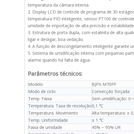
temperatura da câmara interna.
2. Display LCD de controle de programa de 30 estági
temperatura PID inteligente, sensor PT100 de control
umidade de importação de alta precisão e estabilidad
3. Estrutura de porta dupla, com estalinita de alta qu
ligar e desligar, boa vedação.
4. A função de descongelamento inteligente garante 
5. Sistema de umidificação interna com pequenas par
alarme quando há falta de água.
Parâmetros técnicos:
Modelo
BJPX-M70PF
Modo de ciclo
Convecção forçada
Temp. Faixa
Sem umidificação: 0~
Temperatura. Taxa de resolução
0,1 ℃
Temperatura. Movimento
Alta temperatura: ± 
Temp. Uniformidade
± 1 ℃
Faixa de umidade
45% ~ 95% UR