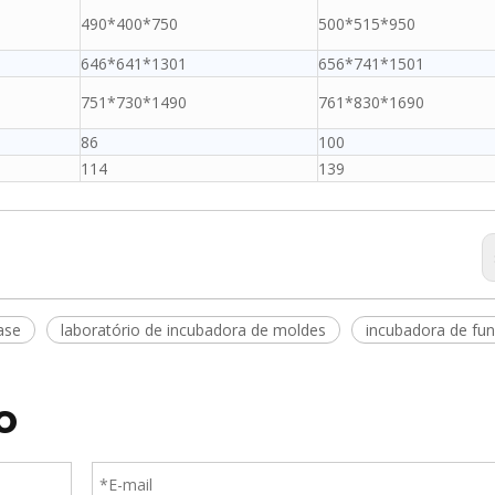
490*400*750
500*515*950
646*641*1301
656*741*1501
751*730*1490
761*830*1690
86
100
114
139
ase
laboratório de incubadora de moldes
incubadora de fun
o