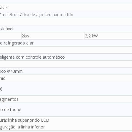
ável
ão eletrostática de aço laminado a frio
xidável
2kw
2,2 kW
 refrigerado a ar
eligente com controle automático
stico Ф43mm
nio
m)
segmentos
ão de toque
ra: linha superior do LCD
uração: a linha inferior