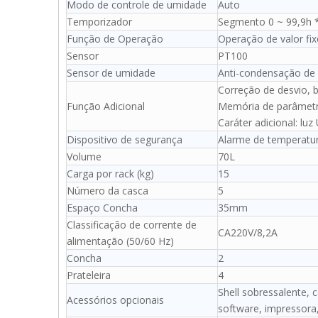
Modo de controle de umidade
Auto
Temporizador
Segmento 0 ~ 99,9h *
Função de Operação
Operação de valor fi
Sensor
PT100
Sensor de umidade
Anti-condensação de 
Correção de desvio, 
Função Adicional
Memória de parâmetro
Caráter adicional: lu
Dispositivo de segurança
Alarme de temperatur
Volume
70L
Carga por rack (kg)
15
Número da casca
5
Espaço Concha
35mm
Classificação de corrente de
CA220V/8,2A
alimentação (50/60 Hz)
Concha
2
Prateleira
4
Shell sobressalente, 
Acessórios opcionais
software, impressora