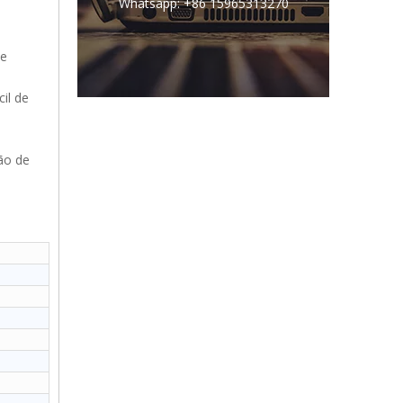
Whatsapp: +86 15965313270
de
il de
ão de