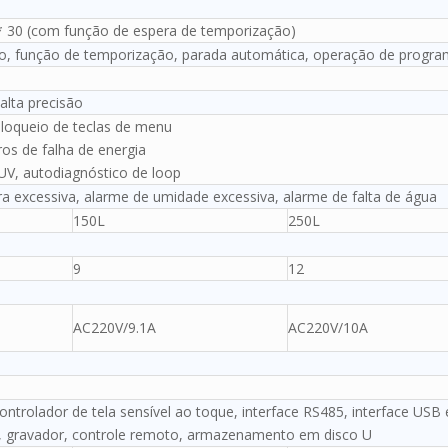
 30 (com função de espera de temporização)
xo, função de temporização, parada automática, operação de progr
alta precisão
bloqueio de teclas de menu
s de falha de energia
z UV, autodiagnóstico de loop
a excessiva, alarme de umidade excessiva, alarme de falta de água
150L
250L
9
12
AC220V/9.1A
AC220V/10A
controlador de tela sensível ao toque, interface RS485, interface USB 
, gravador, controle remoto, armazenamento em disco U