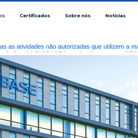
os
Certificados
Sobre nós
Notícias
as as atividades não autorizadas que utilizem a
ração ilegal.A BIOBASE investigará a responsabilida