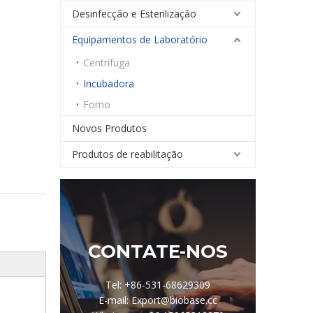
Desinfecção e Esterilização
Equipamentos de Laboratório
Centrífuga
Incubadora
Forno
Novos Produtos
Produtos de reabilitação
CONTATE-NOS
Tel: +86-531-68629309
E-mail: Export@biobase.cc