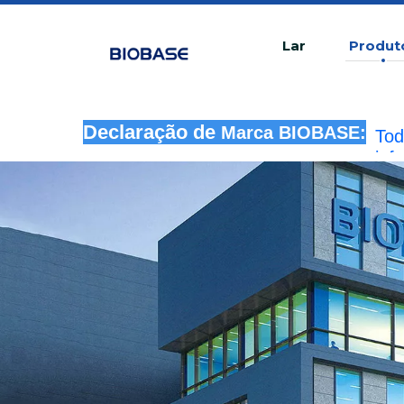
Lar
Produt
Tod
Declaração de
Marca BIOBASE:
inf