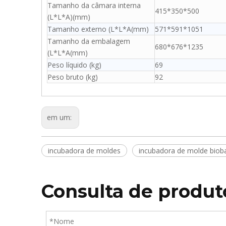
Tamanho da câmara interna
415*350*500
(L*L*A)(mm)
Tamanho externo (L*L*A(mm)
571*591*1051
Tamanho da embalagem
680*676*1235
(L*L*A(mm)
Peso líquido (kg)
69
Peso bruto (kg)
92
em um:
incubadora de moldes
incubadora de molde biob
Consulta de produt