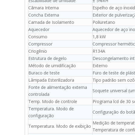
Estabilidade de umidade
± 5%RH
Câmara Interna
Espelho de aço inoxid
Concha Externa
Exterior de pulverizaç
Camada de Isolamento
Poliuretano
Aquecedor
Aquecedor de aço ino
Consumo
1,8 kW
Compressor
Compressor hermético
Criogênio
R134A
Estrutura de degelo
Descongelamento int
Método de umidificação
Externo
Buraco de teste
Furo de teste de plá
Lâmpada Esterilizadora
Tipo padrão sem ozô
Fonte de alimentação externa
Soquete universal (u
controlada
Temp. Modo de controle
Programa lcd de 30 
Temperatura. Modo de
Configuração do bot
configuração
Medição de temperatu
Temperatura. Modo de exibição
Temperatura de config