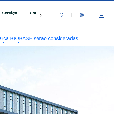
Serviço
Contate-nos
 marca BIOBASE serão consideradas
de legal.
20240510