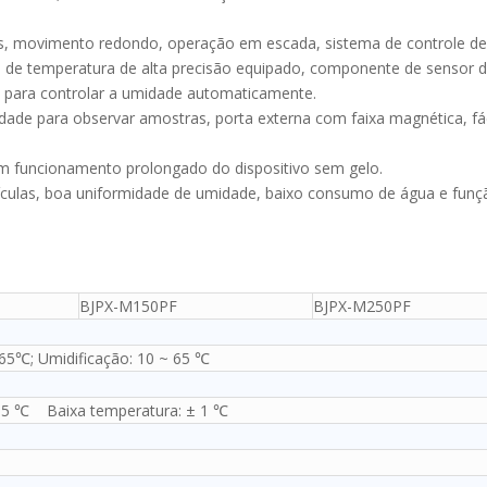
os, movimento redondo, operação em escada, sistema de controle de
e de temperatura de alta precisão equipado, componente de sensor 
e para controlar a umidade automaticamente.
alidade para observar amostras, porta externa com faixa magnética, fác
um funcionamento prolongado do dispositivo sem gelo.
tículas, boa uniformidade de umidade, baixo consumo de água e funç
BJPX-M150PF
BJPX-M250PF
65℃; Umidificação: 10 ~ 65 ℃
0,5 ℃ Baixa temperatura: ± 1 ℃