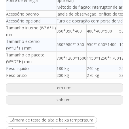
Fonte de energia
opcional)
Método de fiação: interruptor de ar
Acessório padrão
Janela de observação, orifício de teste
Acessório opcional
Furo de operação com porta de vidro
Tamanho interno (W*d*H)
350*350*400
400*400*500
500*
mm
Tamanho externo
580*980*1350
950*1050*1400
1050
(W*D*H) mm
Tamanho do pacote
700*1200*1500
1150*1250*1700
1250
(W*D*H) mm
Peso líquido
180 kg
240 kg
250 
Peso bruto
200 kg
270 kg
280 
em um:
sob um:
Câmara de teste de alta e baixa temperatura