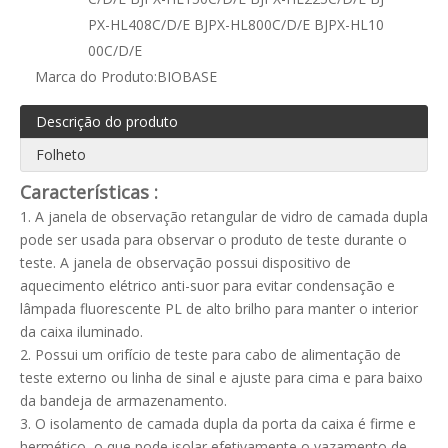
PX-HL408C/D/E BJPX-HL800C/D/E BJPX-HL10
00C/D/E
Marca do Produto:
BIOBASE
Descrição do produto
Folheto
Características
:
1. A janela de observação retangular de vidro de camada dupla
pode ser usada para observar o produto de teste durante o
teste. A janela de observação possui dispositivo de
aquecimento elétrico anti-suor para evitar condensação e
lâmpada fluorescente PL de alto brilho para manter o interior
da caixa iluminado.
2. Possui um orifício de teste para cabo de alimentação de
teste externo ou linha de sinal e ajuste para cima e para baixo
da bandeja de armazenamento.
3. O isolamento de camada dupla da porta da caixa é firme e
hermético, o que pode isolar efetivamente o vazamento de