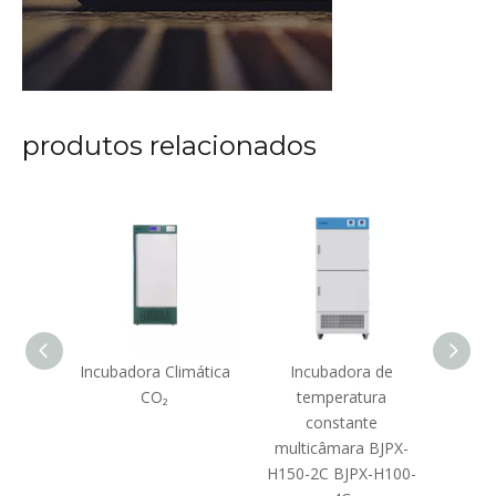
produtos relacionados
moldes
Incubadora Climática
Incubadora de
In
BJPX-
CO₂
temperatura
t
M250PF
constante
const
multicâmara BJPX-
BJPX
H150-2C BJPX-H100-