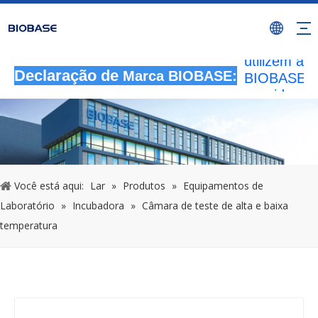
Todas as
atividades 
autorizada
utilizem a 
BIOBASE s
Declaração de
Marca BIOBASE:
considerad
infração ile
BIOBASE
investigará
responsabil
legal.
2024
Você está aqui:
Lar
»
Produtos
»
Equipamentos de
Laboratório
»
Incubadora
»
Câmara de teste de alta e baixa
temperatura