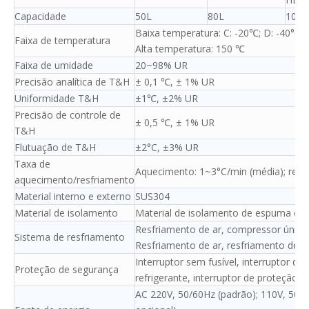
Capacidade
50L
80L
100L
Baixa temperatura: C: -20℃; D: -40°C; 
Faixa de temperatura
Alta temperatura: 150 ℃
Faixa de umidade
20~98% UR
Precisão analítica de T&H
± 0,1 ℃, ± 1% UR
Uniformidade T&H
±1℃, ±2% UR
Precisão de controle de
± 0,5 ℃, ± 1% UR
T&H
Flutuação de T&H
±2°C, ±3% UR
Taxa de
Aquecimento: 1~3°C/min (média); resf
aquecimento/resfriamento
Material interno e externo
SUS304
Material de isolamento
Material de isolamento de espuma de c
Resfriamento de ar, compressor único
Sistema de resfriamento
Resfriamento de ar, resfriamento de 
Interruptor sem fusível, interruptor d
Proteção de segurança
refrigerante, interruptor de proteção 
AC 220V, 50/60Hz (padrão); 110V, 50/