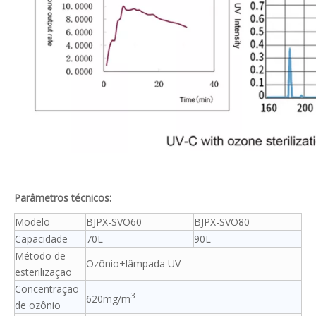
Parâmetros técnicos:
Modelo
BJPX-SVO60
BJPX-SVO80
Capacidade
70L
90L
Método de
Ozônio+lâmpada UV
esterilização
Concentração
3
620mg/m
de ozônio