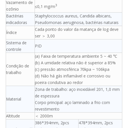
Vazamento de
3
≤0,1 mg/m
ozônio
Bactérias
Staphylococcus aureus, Candida albicans,
indicadoras
Pseudomonas aeruginosa, bactérias naturais
Cada ponto do valor da matança de log deve
Índice
ser ＞ 3,00
Sistema de
PID
controle
(a) Faixa de temperatura ambiente 5 ~ 40 ℃
(b) A umidade relativa não é superior a 85%
Condição de
(c) pressão atmosférica 70kpa ~ 106kpa
trabalho
(d) Não há gás inflamável e corrosivo ou
poeira condutiva ao redor
Zona de trabalho: aço inoxidável 201, 1,0 mm
de espessura
Material
Corpo principal: aço laminado a frio com
revestimento
Altitude
＜ 2000m
386*394mm, 2pcs
478*394mm, 2pcs