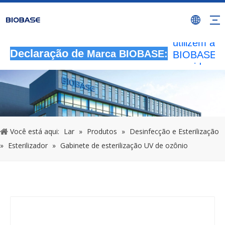
Todas as
atividades 
autorizada
utilizem a 
BIOBASE s
Declaração de
Marca BIOBASE:
considerad
infração ile
BIOBASE
investigará
responsabil
legal.
2024
Você está aqui:
Lar
»
Produtos
»
Desinfecção e Esterilização
»
Esterilizador
»
Gabinete de esterilização UV de ozônio