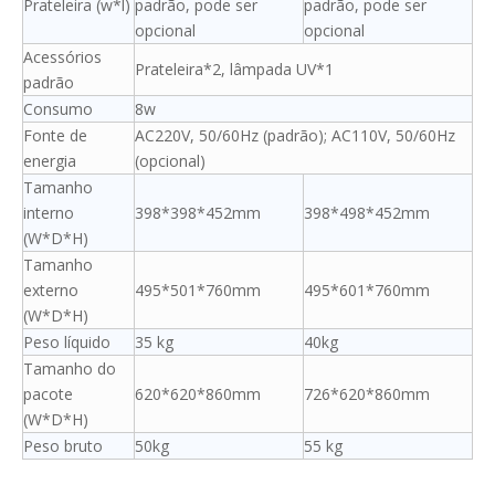
Prateleira (w*l)
padrão, pode ser
padrão, pode ser
opcional
opcional
Acessórios
Prateleira*2, lâmpada UV*1
padrão
Consumo
8w
Fonte de
AC220V, 50/60Hz (padrão); AC110V, 50/60Hz
energia
(opcional)
Tamanho
interno
398*398*452mm
398*498*452mm
(W*D*H)
Tamanho
externo
495*501*760mm
495*601*760mm
(W*D*H)
Peso líquido
35 kg
40kg
Tamanho do
pacote
620*620*860mm
726*620*860mm
(W*D*H)
Peso bruto
50kg
55 kg