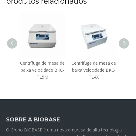
produtos relacionados
mesa de
Centrífuga de mesa de
Centrífuga de mesa de
Centrí
de BKC-
baixa velocidade BKC-
baixa velocidade BKC-
TL5M
TL4X
SOBRE A BIOBASE
O Grupo BIOBASE é uma nova empresa de alta tecnologia