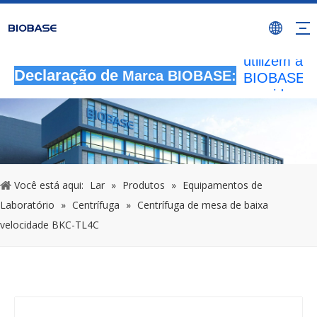
Todas as
atividades 
autorizada
utilizem a 
BIOBASE s
Declaração de
Marca BIOBASE:
considerad
infração ile
BIOBASE
investigará
responsabil
legal.
2024
Você está aqui:
Lar
»
Produtos
»
Equipamentos de
Laboratório
»
Centrífuga
»
Centrífuga de mesa de baixa
velocidade BKC-TL4C