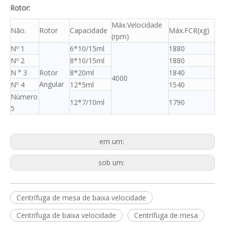
Rotor:
Máx.Velocidade
Não.
Rotor
Capacidade
Máx.FCR(xg)
(rpm)
Nº 1
6*10/15ml
1880
Nº 2
8*10/15ml
1880
N ° 3
Rotor
8*20ml
1840
4000
Angular
Nº 4
12*5ml
1540
Número
12*7/10ml
1790
5
em um:
sob um:
Centrífuga de mesa de baixa velocidade
Centrífuga de baixa velocidade
Centrífuga de mesa