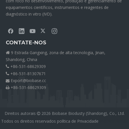
com foco no desenvolvimento, produção e gerenciamento de
equipamentos científicos, instrumentos e reagentes de
diagnóstico in vitro (IVD).
CONTATE-NOS
9 Estrada Gangxing, zona de alta tecnologia, Jinan,

Shandong, China
+86-531-68629309

+86-531-81307671

Export@biobase.cc

+86-531-68629309

Direitos autorais
2026
Biobase Biodusty (Shandong), Co., Ltd.

Todos os direitos reservados
política de Privacidade
外贸网站网站建