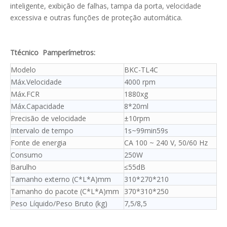
inteligente, exibição de falhas, tampa da porta, velocidade
excessiva e outras funções de proteção automática.
T
técnico
P
amperímetros
:
Modelo
BKC-TL4C
Máx.Velocidade
4000 rpm
Máx.FCR
1880xg
Máx.Capacidade
8*20ml
Precisão de velocidade
±10rpm
Intervalo de tempo
1s~99min59s
Fonte de energia
CA 100 ~ 240 V, 50/60 Hz
Consumo
250W
Barulho
≤55dB
Tamanho externo (C*L*A)mm
310*270*210
Tamanho do pacote (C*L*A)mm
370*310*250
Peso Líquido/Peso Bruto (kg)
7,5/8,5