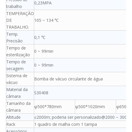
0,23MPA
trabalho
TEMPERAÇÃO
DE
105 ~ 134 ℃
TRABALHO.
Temp.
0,1 ℃
Precisão
Tempo de
0 ~ 99min
esterilização
Tempo de
0 ~ 99min
secagem
Sistema de
Bomba de vácuo circulante de água
vácuo
Material da
S30408
câmara
Tamanho da
φ500*780mm
φ500*1020mm
φ650*
câmara
Altitude
≤2000m; poderia ser personalizado@2000 ~ 3000
Rack
1 quadro de malha com 1 tampa
Acessórios