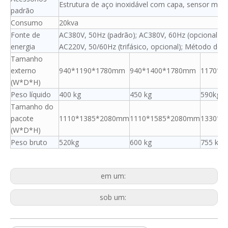
Estrutura de aço inoxidável com capa, sensor móve
padrão
Consumo
20kva
Fonte de
AC380V, 50Hz (padrão); AC380V, 60Hz (opcional);
energia
AC220V, 50/60Hz (trifásico, opcional); Método de fi
Tamanho
externo
940*1190*1780mm
940*1400*1780mm
1170*1
(W*D*H)
Peso líquido
400 kg
450 kg
590kg
Tamanho do
pacote
1110*1385*2080mm
1110*1585*2080mm
1330*1
(W*D*H)
Peso bruto
520kg
600 kg
755 kg
em um:
sob um: