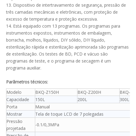
13. Dispositivo de intertravamento de segurança, pressão de
três camadas mecânicas e eletrônicas, com proteção de
excesso de temperatura e proteção excessiva.
14. Está equipado com 13 programas. Os programas para
instrumentos expostos, instrumentos de embalagem,
borracha, molhos, líquidos, DIY sólido, DIY líquido,
esterilização rápida e esterilização aprimorada são programas
de esterilização. Os testes de BD, PCD e vácuo são
programas de teste, e o programa de secagem é um
programa auxiliar.
Parâmetros técnicos:
Modelo
BKQ-Z150H
BKQ-Z200H
BKQ-Z3
Capacidade
150L
200L
300L
Porta
Manual
Mostrar
Tela de toque LCD de 7 polegadas
Pressão
-0.1/0,3MPa
projetada
Pressão de