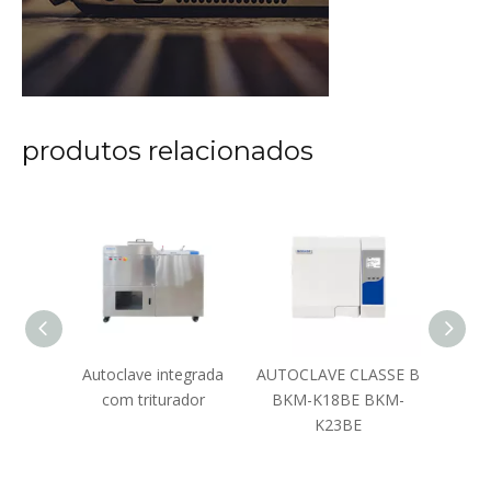
produtos relacionados
cal 50L
Autoclave integrada
AUTOCLAVE CLASSE B
C
com triturador
BKM-K18BE BKM-
desi
K23BE