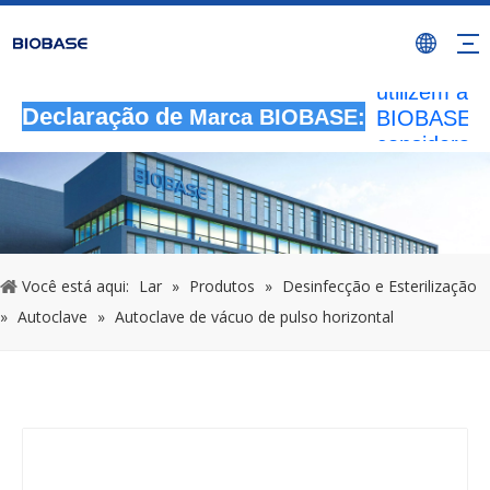
Todas as
atividades 
autorizada
utilizem a 
BIOBASE s
Declaração de
Marca BIOBASE:
considerad
infração ile
BIOBASE
investigará
responsabil
legal.
2024
Você está aqui:
Lar
»
Produtos
»
Desinfecção e Esterilização
»
Autoclave
»
Autoclave de vácuo de pulso horizontal