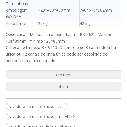
Tamanho da
embalagem
720*480*400mm
740*675*562mm
(W*D*H)
Peso bruto
20kg
42 kg
Observação: Microplaca adequada para BK-9622: Máximo
131*89mm, mínimo 120*83mm.
Cabeça de limpeza BK-9613: O controle de 8 canais de linha
única ou 12 canais de linha única pode ser escolhido de
acordo com a necessidade.
em um:
sob um:
lavadora de microplacas elisa
lavadora de microplacas para ELISA
lavadora de placas de laboratório