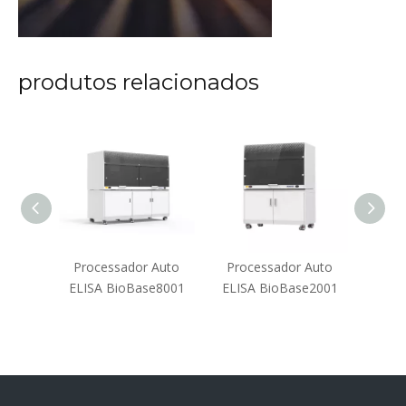
produtos relacionados
oplacas
Processador Auto
Processador Auto
Pro
L10E
ELISA BioBase8001
ELISA BioBase2001
ELIS