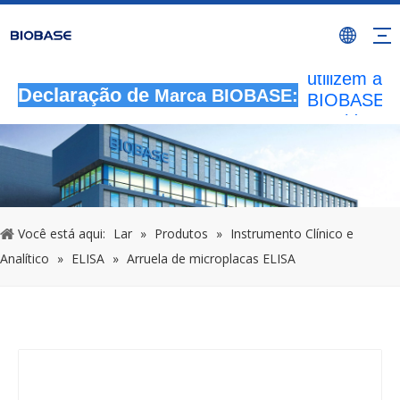
Todas as
atividades 
autorizada
utilizem a 
BIOBASE s
Declaração de
Marca BIOBASE:
considerad
infração ile
BIOBASE
investigará
responsabil
legal.
2024
Você está aqui:
Lar
»
Produtos
»
Instrumento Clínico e
Analítico
»
ELISA
»
Arruela de microplacas ELISA