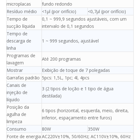
microplacas
fundo redondo
Resíduo médio
<1μl (por orifício)
<0,7μl (por orifício)
Tempo de
0,1 ~ 999,9 segundos ajustáveis, com um
sucção líquida
intervalo de 0,1 segundos
Tempo de
descarga de
1 ~ 999 segundos, ajustável
linha
Programas de
Até 200 programas
lavagem
Mostrar
Exibição de toque de 7 polegadas
Garrafas padrão
5pcs: 1,5L, 1pc; 4l, 4pcs
Canais de
3 (2 tipos de loção e 1 tipo de água
injeção de
destilada)
líquido
Posição da
6 tipos (horizontal, esquerda, meio, direita,
agulha de
inferior, espaçamento entre furos)
limpeza
Consumo
80W
350W
Fonte de energia
AC220V±10%, 50/60Hz; AC110V±10%, 60Hz